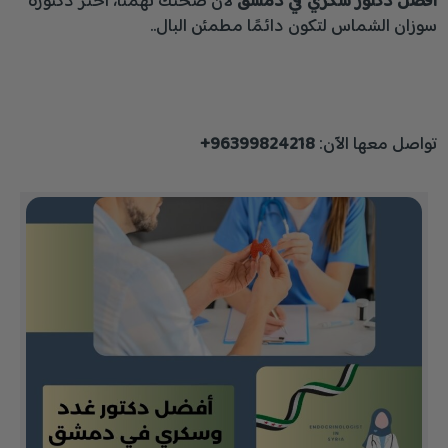
افضل دكتور سكري في دمشق
لأن صحتك تهمنا، اختَر دكتورة
سوزان الشماس لتكون دائمًا مطمئن البال..
تواصل معها الآن:
96399824218+