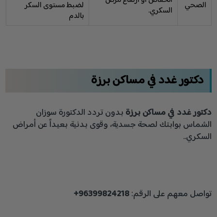
انخفاض أو ارتفاع مرض
الصحي
لضبط مستوى السكر
السكري.
بالدم
دكتور غدد في مساكن برزة
دكتور غدد في مساكن برزة
بدون تردد الدكتورة سوزان
الشماس بوابتك لصحة جسدية، وقوى بدنية بعيداً عن أمراض
السكري..
تواصل معهم على الرقم:
96399824218+