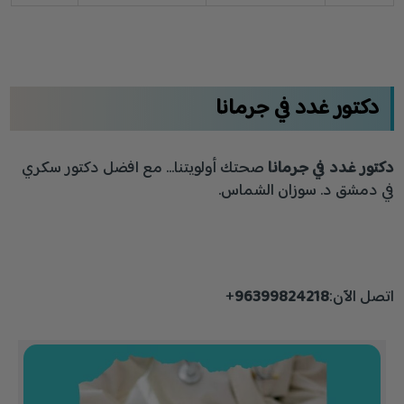
دكتور غدد في جرمانا
دكتور غدد في جرمانا
صحتك أولويتنا… مع افضل دكتور سكري
في دمشق د. سوزان الشماس.
اتصل الآن:
96399824218
+