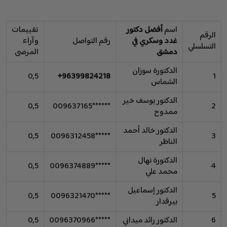
اسم
أفضل دكتور
تقييمات
الرقم
غدد وسكري في
رقم التواصل
وآراء
التسلسلي
دمشق
المرضى
الدكتورة سوزان
0,5
96399824218+
1
الشماس
الدكتور يوسف خير
0,5
******009637165
2
ممدوح
الدكتور خالد أحمد
0,5
*****0096312458
3
الناظر
الدكتورة نهال
0,5
*****0096374889
4
محمد علي
الدكتور إسماعيل
0,5
*****0096321470
5
بيرقدار
6
الدكتور رائد ميداني
*****0096370966
0,5