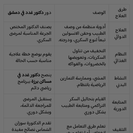
طرق
الوصف
دور
دكتور غدد في دمشق
العلاج
أدوية منظمة من وصف
يصنف الدكتور المختص
العلاج
الطبيب وحقن الانسولين
الجرعة المناسبة لمرضى
الدوائي
تبعاً لنوع السكري، ودرجته.
السكري.
التخفيف من تناول
النظام
يقوم بوضع خطة علاجية
السكريات، وتعويضها
الغذائي
مناسبة حسب الحالة
بالخضروات، والفواكه
ينصح
دكتور غدد في
النشاط
المشي، وممارسة التمارين
مساكن برزة
ببرنامج
البدني
الرياضية بانتظام.
رياضي دائم
القيام بتحاليل السكر
يستقبل المرضى
المتابعة
التراكمي ومتابعة الطبيب
للمراجعة الدائمة،
الدورية
بشكل دوري
وبشكل دوري.
تقدم الدكتورة سوزان
تعلم طرق التعامل مع
التثقيف
الشماس نصائح مفيدة