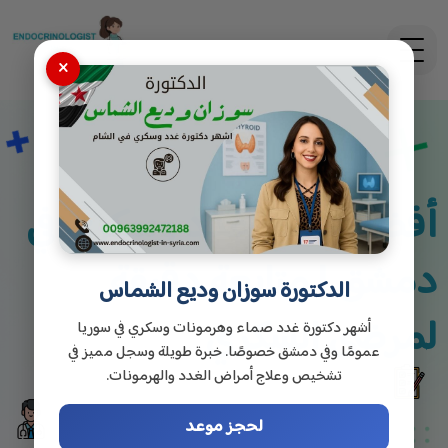
×
أفضل دكتور غدد وسكري في
دمشق | متابعة دقيقة
الدكتورة سوزان وديع الشماس
لمرضى السكري
أشهر دكتورة غدد صماء وهرمونات وسكري في سوريا
عمومًا وفي دمشق خصوصًا. خبرة طويلة وسجل مميز في
تشخيص وعلاج أمراض الغدد والهرمونات.
لحجز موعد