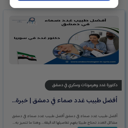
دكتورة غدد وهرمونات وسكري في دمشق
أفضل طبيب غدد صماء في دمشق | خبرة…
أفضل طبيب غدد صماء في دمشق أفضل طبيب غدد صماء في دمشق
مشاكل الغدد تحتاج طبيبًا يفهم تفاصيلها الدقيقة… وهذا ما تتميز به…