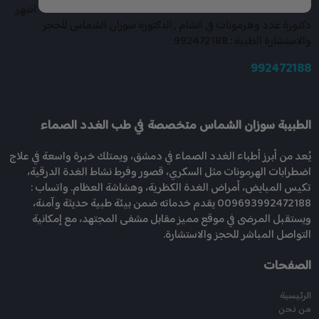
اشهر
دكتورة غدد وهرمونات في الشام , الدكتوره سوزان الشماس للحجز
والاستشارة الطبية : 992472188.
992472188
الطبيبة سوزان الشماس متخصصة في طب الغدد الصماء
يُعد من أبرز أطباء الغدد الصماء في دمشق، ويمتلك خبرة واسعة في علاج
اضطرابات الهرمونات مثل السكري، قصور وفرط نشاط الغدة الدرقية،
تكيس المبايض، أمراض الغدة الكظرية، وهشاشة العظام. واتساب :
009693992472188 يقدم خدماته ضمن بيئة طبية حديثة وآمنة،
ويستقبل المرضى في موقع مميز مقابل مشفى المجتهد، مع إمكانية
التواصل المباشر للحجز والاستشارة.
الصفحات
الرئيسية
من نحن