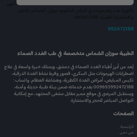
اشهر
دكتورة غدد وهرمونات في الشام , الدكتوره سوزان الشماس للحجز
والاستشارة الطبية : 992472188.
992472188
الطبيبة سوزان الشماس متخصصة في طب الغدد الصماء
يُعد من أبرز أطباء الغدد الصماء في دمشق، ويمتلك خبرة واسعة في علاج
اضطرابات الهرمونات مثل السكري، قصور وفرط نشاط الغدة الدرقية،
تكيس المبايض، أمراض الغدة الكظرية، وهشاشة العظام. واتساب :
009693992472188 يقدم خدماته ضمن بيئة طبية حديثة وآمنة،
ويستقبل المرضى في موقع مميز مقابل مشفى المجتهد، مع إمكانية
التواصل المباشر للحجز والاستشارة.
الصفحات
الرئيسية
من نحن