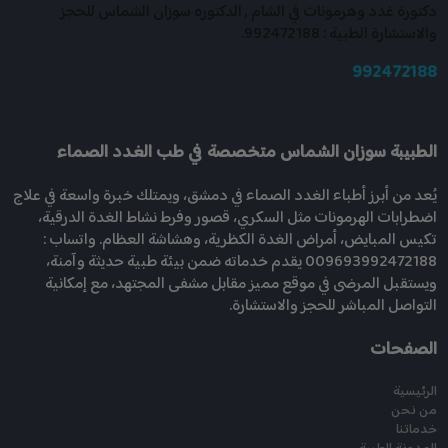
دكتورة غدد وهرمونات في الشام , الدكتوره سوزان الشماس للحجز
والاستشارة الطبية : 992472188.
992472188
الطبيبة سوزان الشماس متخصصة في طب الغدد الصماء
يُعد من أبرز أطباء الغدد الصماء في دمشق، ويمتلك خبرة واسعة في علاج
اضطرابات الهرمونات مثل السكري، قصور وفرط نشاط الغدة الدرقية،
تكيس المبايض، أمراض الغدة الكظرية، وهشاشة العظام. واتساب :
009693992472188 يقدم خدماته ضمن بيئة طبية حديثة وآمنة،
ويستقبل المرضى في موقع مميز مقابل مشفى المجتهد، مع إمكانية
التواصل المباشر للحجز والاستشارة.
الصفحات
الرئيسية
من نحن
خدماتنا