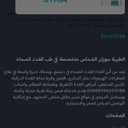
اشهر
دكتورة غدد وهرمونات في الشام , الدكتوره سوزان الشماس للحجز
والاستشارة الطبية : 992472188.
992472188
الطبيبة سوزان الشماس متخصصة في طب الغدد الصماء
يُعد من أبرز أطباء الغدد الصماء في دمشق، ويمتلك خبرة واسعة في علاج
اضطرابات الهرمونات مثل السكري، قصور وفرط نشاط الغدة الدرقية،
تكيس المبايض، أمراض الغدة الكظرية، وهشاشة العظام. واتساب :
009693992472188 يقدم خدماته ضمن بيئة طبية حديثة وآمنة،
ويستقبل المرضى في موقع مميز مقابل مشفى المجتهد، مع إمكانية
التواصل المباشر للحجز والاستشارة.
الصفحات
الرئيسية