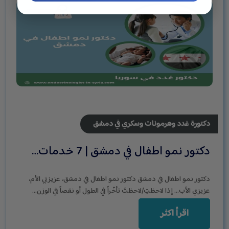
دكتورة غدد وهرمونات وسكري في دمشق
دكتور نمو اطفال في دمشق | 7 خدمات…
دكتور نمو اطفال في دمشق دكتور نمو اطفال في دمشق، عزيزتي الأم،
عزيزي الأب… إذا لاحظتِ/لاحظتَ تأخّراً في الطول أو نقصاً في الوزن…
اقرأ اكثر