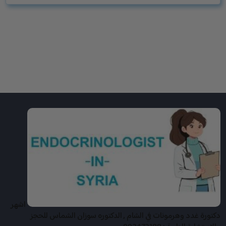
اشهر
دكتورة غدد وهرمونات في الشام , الدكتوره سوزان الشماس للحجز