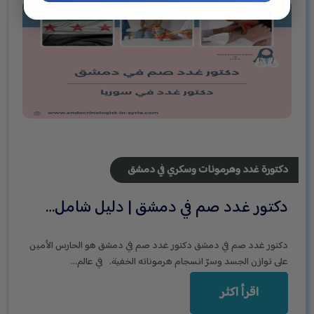
دكتورة غدد وهرمونات وسكري في دمشق
دكتور غدد صم في دمشق | دليل شامل…
دكتور غدد صم في دمشق دكتور غدد صم في دمشق هو الحارس الأمين
على توازن الجسد وسرّ انسجام هرموناته الخفية. في عالم…
اقرأ اكثر