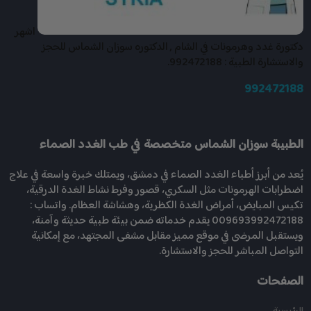
اشهر
دكتورة غدد وهرمونات في الشام , الدكتوره سوزان الشماس للحجز
والاستشارة الطبية : 992472188.
992472188
الطبيبة سوزان الشماس متخصصة في طب الغدد الصماء
يُعد من أبرز أطباء الغدد الصماء في دمشق، ويمتلك خبرة واسعة في علاج
اضطرابات الهرمونات مثل السكري، قصور وفرط نشاط الغدة الدرقية،
تكيس المبايض، أمراض الغدة الكظرية، وهشاشة العظام. واتساب :
009693992472188 يقدم خدماته ضمن بيئة طبية حديثة وآمنة،
ويستقبل المرضى في موقع مميز مقابل مشفى المجتهد، مع إمكانية
التواصل المباشر للحجز والاستشارة.
الصفحات
الرئيسية