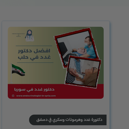
دكتورة غدد وهرمونات وسكري في دمشق